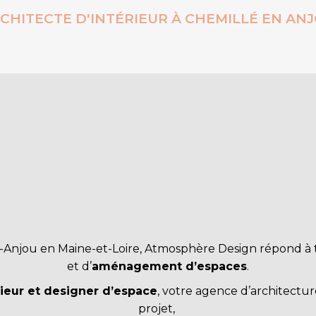
CHITECTE D'INTÉRIEUR À CHEMILLÉ EN AN
en-Anjou en Maine-et-Loire, Atmosphère Design répond
à 
et
d’
aménagement d’espaces
.
rieur et designer d’espace
, votre agence d’architect
projet,