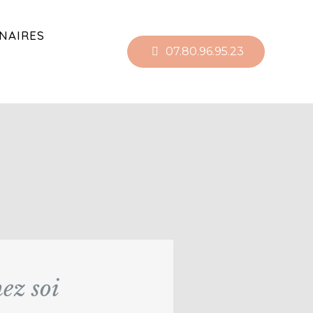
NAIRES
07.80.96.95.23
ez soi